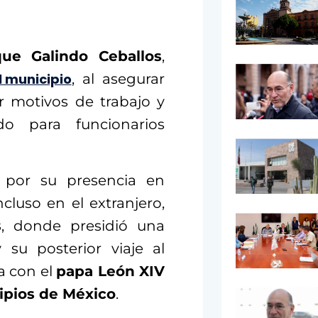
que Galindo Ceballos
,
l municipio
, al asegurar
r motivos de trabajo y
do para funcionarios
s por su presencia en
cluso en el extranjero,
s
, donde presidió una
su posterior viaje al
a con el
papa León XIV
ipios de México
.