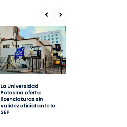
La Universidad
SEGE, refugio de
Potosina oferta
exlíderes del PVE
licenciaturas sin
Edomex y
validez oficial ante la
exfuncionarios
SEP
federales