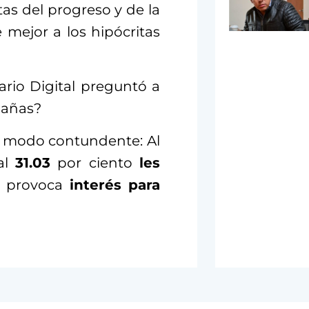
tas del progreso y de la
 mejor a los hipócritas
ario Digital preguntó a
pañas?
e modo contundente: Al
 al
31.03
por ciento
les
s provoca
interés para