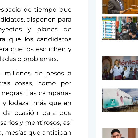
espacio de tiempo que
andidatos, disponen para
royectos y planes de
ra que los candidatos
ara que los escuchen y
idades o problemas.
 millones de pesos a
otras cosas, como por
s negras. Las campañas
o y lodazal más que en
n da ocasión para que
arios y mentirosos, así
a, mesías que anticipan