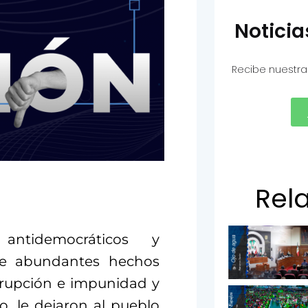
Notici
Recibe nuestra
Rel
antidemocráticos y
de abundantes hechos
rrupción e impunidad y
, le dejaron al pueblo