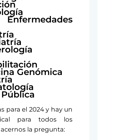
ción
ología
 Enfermedades
tría
atría
erología
ilitación
icina Genómica
ría
atología
 Pública
s para el 2024 y hay un
dical para todos los
hacernos la pregunta: