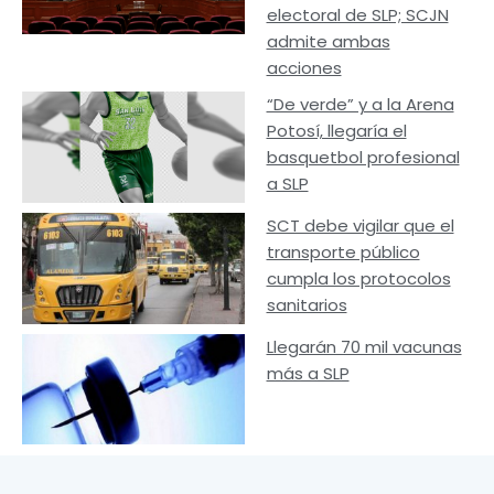
electoral de SLP; SCJN
admite ambas
acciones
“De verde” y a la Arena
Potosí, llegaría el
basquetbol profesional
a SLP
SCT debe vigilar que el
transporte público
cumpla los protocolos
sanitarios
Llegarán 70 mil vacunas
más a SLP