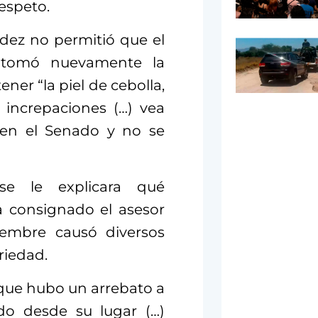
respeto.
ez no permitió que el
y tomó nuevamente la
ner “la piel de cebolla,
 increpaciones (…) vea
en el Senado y no se
e le explicara qué
 consignado el asesor
iembre causó diversos
riedad.
que hubo un arrebato a
ado desde su lugar (…)