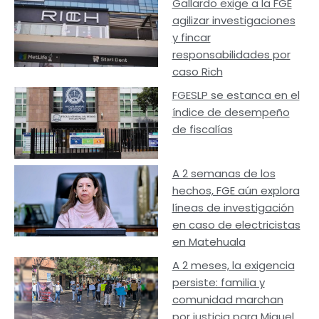
Gallardo exige a la FGE
agilizar investigaciones
y fincar
responsabilidades por
caso Rich
FGESLP se estanca en el
índice de desempeño
de fiscalías
A 2 semanas de los
hechos, FGE aún explora
líneas de investigación
en caso de electricistas
en Matehuala
A 2 meses, la exigencia
persiste: familia y
comunidad marchan
por justicia para Miguel