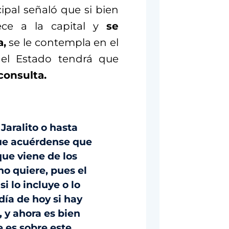
ipal señaló que si bien
ece a la capital y
se
a,
se le contempla en el
del Estado tendrá que
consulta.
Jaralito o hasta
que acuérdense que
que viene de los
no quiere, pues el
i lo incluye o lo
 día de hoy si hay
 y ahora es bien
 es sobre este