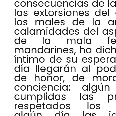
consecuencias de la 
las extorsiones del
los males de la an
calamidades del as
de la mala f
mandarines, ha dic
íntimo de su espera
día llegarán al po
de honor, de mor
conciencia: algú
cumplidas las p
respetados los j
algún día las i