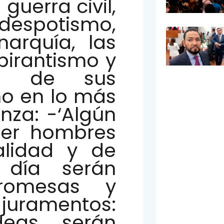
guerra civil,
 despotismo,
arquía, las
pirantismo y
e de sus
ho en lo más
nza: -‘Algún
der hombres
alidad y de
n día serán
romesas y
uramentos:
deas serán