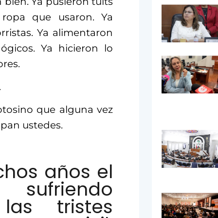
 bien. Ya pusieron tuits
 ropa que usaron. Ya
rristas. Ya alimentaron
gicos. Ya hicieron lo
res.
.
otosino que alguna vez
upan ustedes.
chos años el
 sufriendo
las tristes