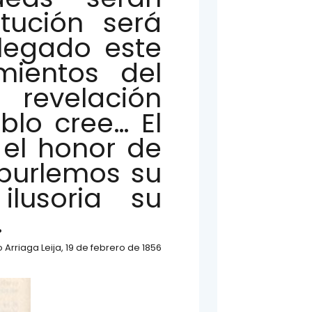
tución será
llegado este
mientos del
revelación
blo cree… El
 el honor de
 burlemos su
lusoria su
.
Arriaga Leija, 19 de febrero de 1856