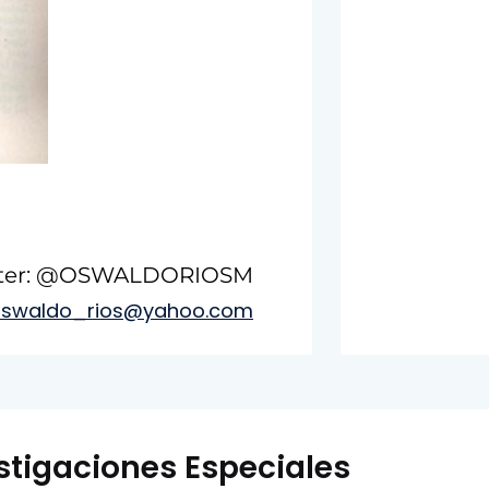
tter: @OSWALDORIOSM
oswaldo_rios@yahoo.com
stigaciones Especiales