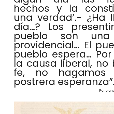
hechos y la consti
una verdad’.- ¿Ha 
día…? Los presenti
pueblo son una 
providencial… El pue
pueblo espera… Por
la causa liberal, no
fe, no hagamos i
postrera esperanza”
Ponciano 