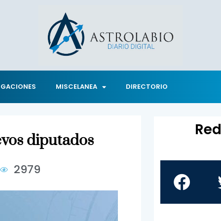
IGACIONES
MISCELANEA
DIRECTORIO
Red
evos diputados
8
2979