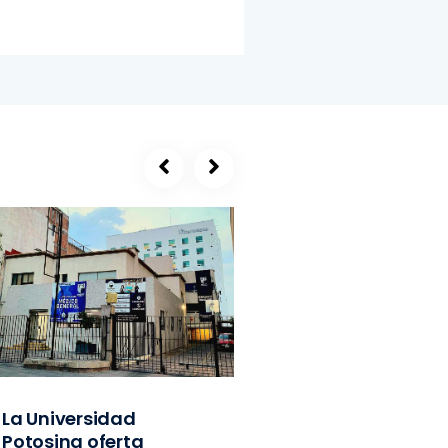
La Universidad
SEGE, refugio de
Potosina oferta
exlíderes del PVE