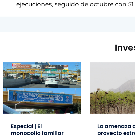
ejecuciones, seguido de octubre con 51 y
Inve
Especial | El
La amenaza d
monopolio familiar
proyecto extr