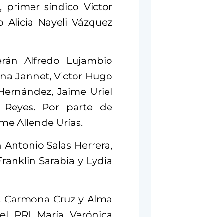
 primer síndico Víctor
 Alicia Nayeli Vázquez
erán Alfredo Lujambio
ena Jannet, Victor Hugo
Hernández, Jaime Uriel
 Reyes. Por parte de
me Allende Urías.
 Antonio Salas Herrera,
ranklin Sarabia y Lydia
is Carmona Cruz y Alma
el PRI María Verónica