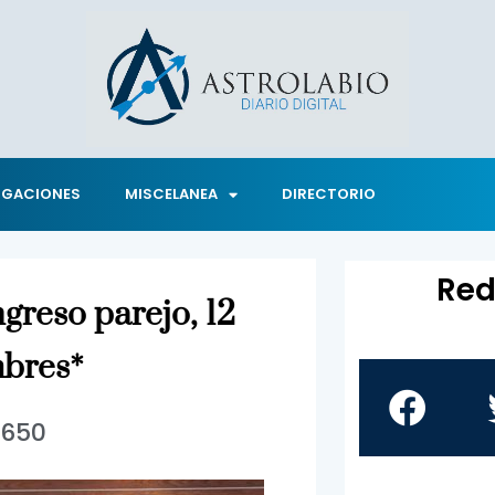
IGACIONES
MISCELANEA
DIRECTORIO
Red
greso parejo, 12
mbres*
1650