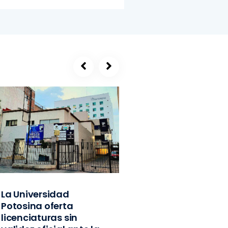
La Universidad
SEGE, refugio de
Potosina oferta
exlíderes del PVE
licenciaturas sin
Edomex y