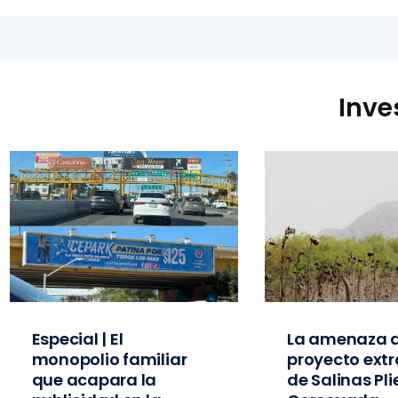
Inve
Especial | El
La amenaza d
monopolio familiar
proyecto extr
que acapara la
de Salinas Pl