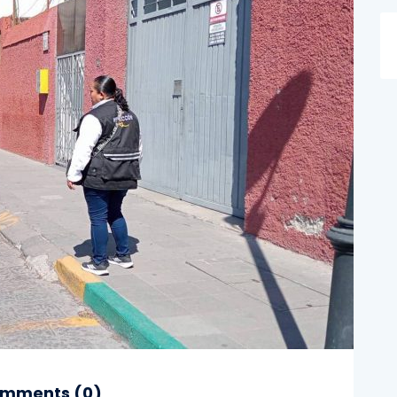
mments (
0
)