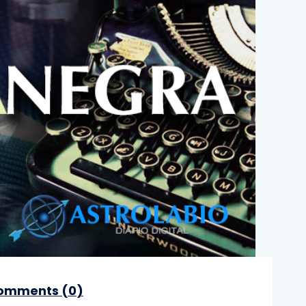
omments (
0
)