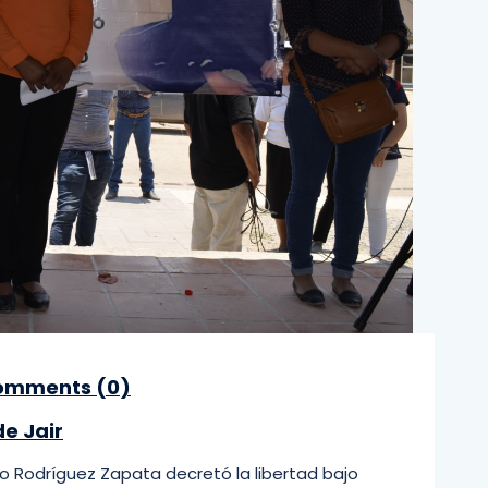
mments (
0
)
e Jair
sco Rodríguez Zapata decretó la libertad bajo