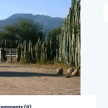
omments (
0
)