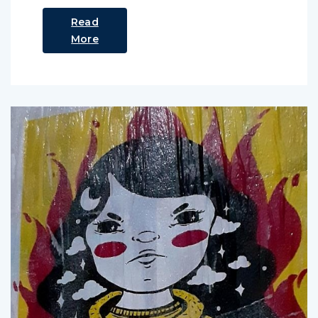
Read
More