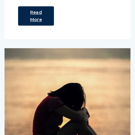
Read
More