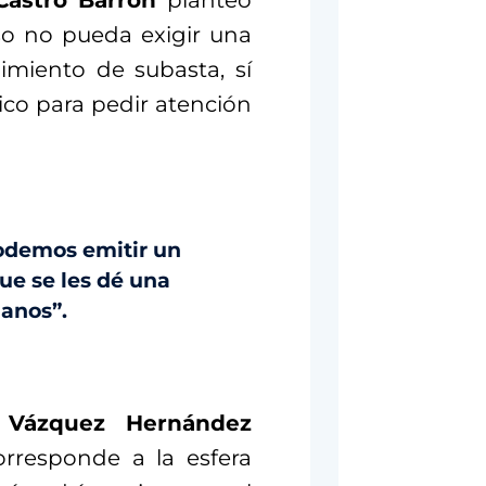
Castro Barrón
planteó
so no pueda exigir una
imiento de subasta, sí
ico para pedir atención
odemos emitir un
que se les dé una
danos”.
a Vázquez Hernández
orresponde a la esfera