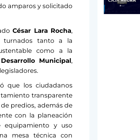
o amparos y solicitado
tado
César Lara Rocha
,
 turnados tanto a la
Sustentable como a la
esarrollo Municipal
,
legisladores.
có que los ciudadanos
untamiento transparente
a de predios, además de
ente con la planeación
e equipamiento y uso
una mesa técnica con