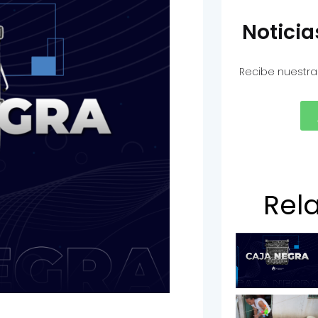
Notici
Recibe nuestra
Rel