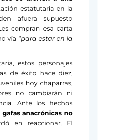
ación estatutaria en la
den afuera supuesto
. Les compran esa carta
mo vía
“para estar en la
taria, estos personajes
as de éxito hace diez,
uveniles hoy chaparras,
ñores no cambiarán ni
ncia. Ante los hechos
 gafas anacrónicas no
dó en reaccionar. El