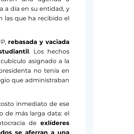
 a día en su entidad, y
n las que ha recibido el
UP,
rebasada y vaciada
tudiantil
. Los hechos
 cubículo asignado a la
 presidenta no tenía en
legio que administraban
costo inmediato de ese
 de más larga data: el
ntocracia de
exlíderes
ados se aferran a una