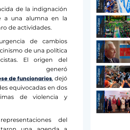
acida de la indignación
le a una alumna en la
ro de actividades.
urgencia de cambios
 cinismo de una política
cistas. El origen del
e generó
cese de funcionarios
,
dejó
itudes equivocadas en dos
ctimas de violencia y
epresentaciones del
antaron una agenda a