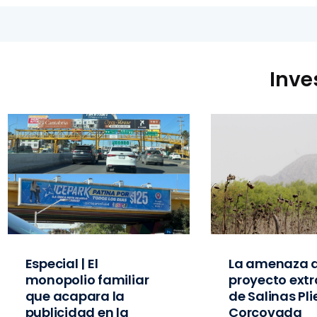
Inve
Especial | El
La amenaza d
monopolio familiar
proyecto extr
que acapara la
de Salinas Pl
publicidad en la
Corcovada