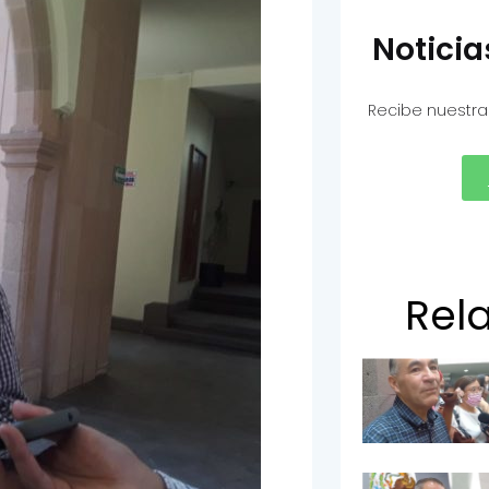
Notici
Recibe nuestra
Rel