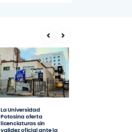
La Universidad
SEGE, refugio de
Potosina oferta
exlíderes del PVE
licenciaturas sin
Edomex y
validez oficial ante la
exfuncionarios