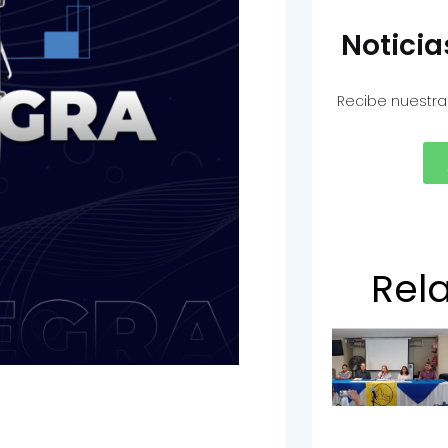
Notici
Recibe nuestra
Rel