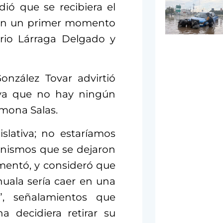
ió que se recibiera el
a en un primer momento
io Lárraga Delgado y
onzález Tovar advirtió
, ya que no hay ningún
rmona Salas.
slativa; no estaríamos
anismos que se dejaron
umentó, y consideró que
huala sería caer en una
a”, señalamientos que
 decidiera retirar su