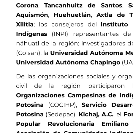
Corona
,
Tancanhuitz de Santos
,
S
Aquismón
,
Huehuetlán
,
Axtla de T
Xilitla
; los consejeros del
Instituto
Indígenas
(INPI) representantes de
náhuatl de la región; investigadores d
(Colsan), la
Universidad Autónoma Me
Universidad Autónoma Chapingo
(UA
De las organizaciones sociales y org
civil de la región participaron
Organizaciones Campesinas de Indí
Potosina
(COCIHP),
Servicio Desar
Potosina
(Sedepac),
Kichaj, A.C.
, el
Fo
Popular Revolucionaria Emiliano