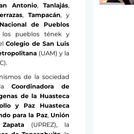
an Antonio
,
Tanlajás
,
errazas
,
Tampacán
, y
 Nacional de Pueblos
 los pueblos tének y
el
Colegio de San Luis
tropolitana
(UAM) y la
C).
anismos de la sociedad
 la
Coordinadora de
genas de la Huasteca
rollo y Paz Huasteca
ndo para la Paz
,
Unión
 Zapata
(UPREZ), la