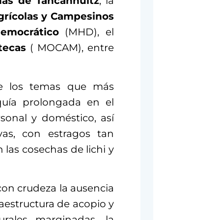
as de Tancanhuitz
, la
grícolas y Campesinos
emocrático
(MHD), el
tecas
( MOCAM), entre
re los temas que más
quía prolongada en el
sonal y doméstico, así
vas, con estragos tan
las cosechas de lichi y
con crudeza la ausencia
fraestructura de acopio y
urales marginadas, la