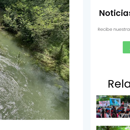
Notici
Recibe nuestra
Rel