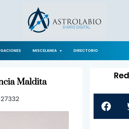
IGACIONES
MISCELANEA
DIRECTORIO
Red
ncia Maldita
27332