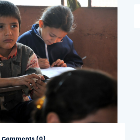
Comments (
0
)