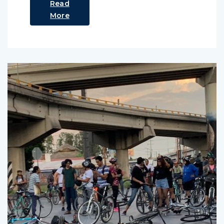
Read
More