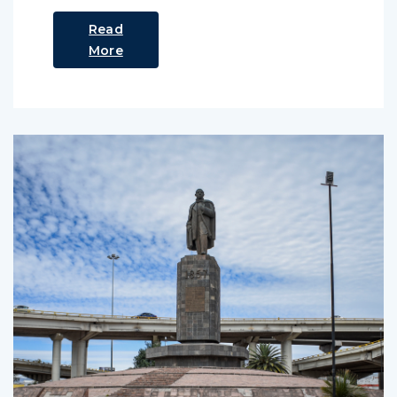
Read
More