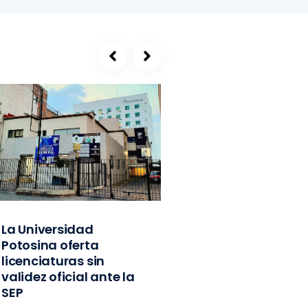
La Universidad
SEGE, refugio de
Potosina oferta
exlíderes del PVE
licenciaturas sin
Edomex y
validez oficial ante la
exfuncionarios
SEP
federales