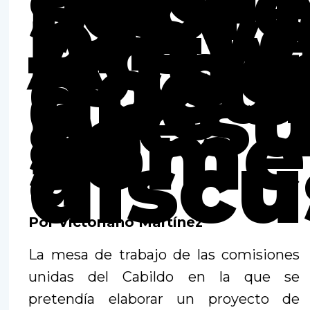
sobr
los
proy
Activ
fotog
docu
que
pres
se
some
a
discu
Por Victoriano Martínez
La mesa de trabajo de las comisiones
unidas del Cabildo en la que se
pretendía elaborar un proyecto de