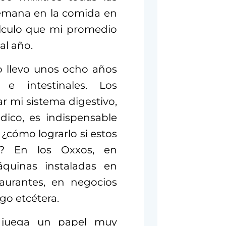
 semana en la comida en
lculo que mi promedio
al año.
o llevo unos ocho años
e intestinales. Los
r mi sistema digestivo,
ico, es indispensable
 ¿cómo lograrlo si estos
s? En los Oxxos, en
áquinas instaladas en
taurantes, en negocios
go etcétera.
n juega un papel muy