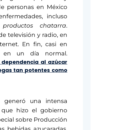
 de personas en México
enfermedades, incluso
s
productos chatarra
.
 televisión y radio, en
ernet. En fin, casi en
s en un día normal.
a dependencia al azúcar
drogas tan potentes como
 generó una intensa
o que hizo el gobierno
pecial sobre Producción
ras bebidas azucaradas.