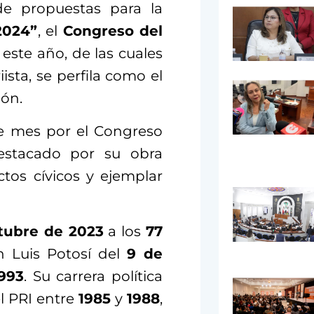
de propuestas para la
2024”
, el
Congreso del
este año, de las cuales
ista, se perfila como el
dón.
te mes por el Congreso
estacado por su obra
actos cívicos y ejemplar
tubre de 2023
a los
77
n Luis Potosí del
9 de
993
. Su carrera política
l PRI entre
1985
y
1988
,