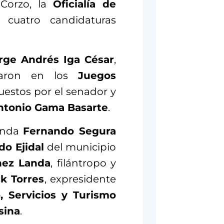
Corzo, la
Oficialía de
 cuatro candidaturas
rge Andrés Iga César
,
iparon en los
Juegos
uestos por el senador y
ntonio Gama Basarte
.
ienda
Fernando Segura
do Ejidal
del municipio
nez Landa
, filántropo y
k Torres
, expresidente
 Servicios y Turismo
sina
.