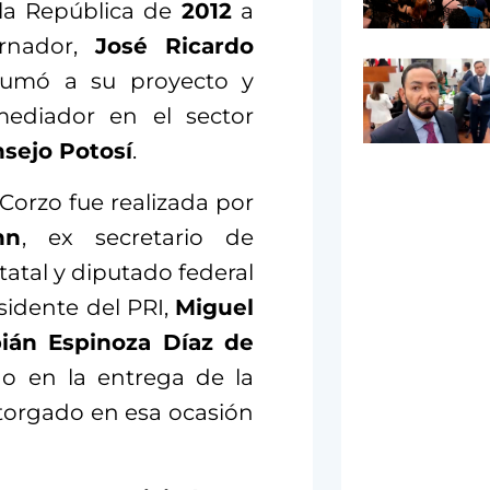
la República de
2012
a
ernador,
José Ricardo
 sumó a su proyecto y
diador en el sector
sejo Potosí
.
Corzo fue realizada por
nn
, ex secretario de
atal y diputado federal
sidente del PRI,
Miguel
ián Espinoza Díaz de
do en la entrega de la
otorgado en esa ocasión