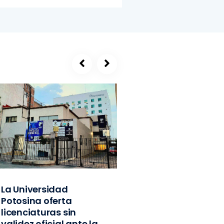
La Universidad
SEGE, refugio de
Potosina oferta
exlíderes del PVE
licenciaturas sin
Edomex y
validez oficial ante la
exfuncionarios