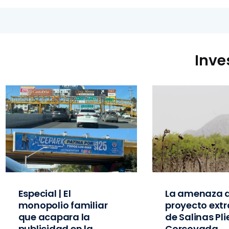
Inve
Especial | El
La amenaza d
monopolio familiar
proyecto extr
que acapara la
de Salinas Pl
publicidad en la
Corcovada