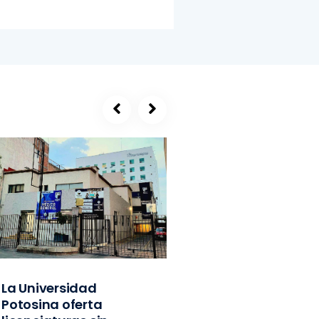
La Universidad
SEGE, refugio de
Potosina oferta
exlíderes del PVE