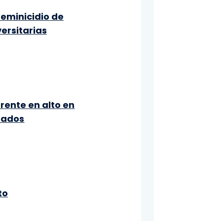
feminicidio de
ersitarias
rente en alto en
tados
to