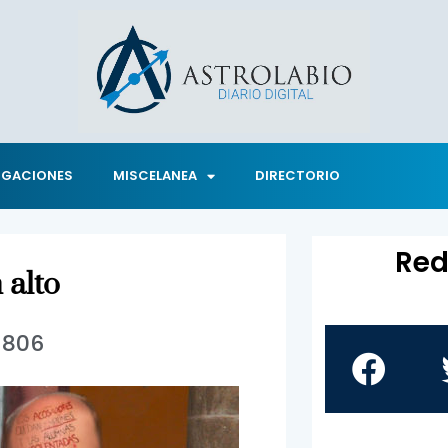
IGACIONES
MISCELANEA
DIRECTORIO
Red
 alto
1806