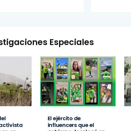
stigaciones Especiales
el
El ejército de
activista
influencers que el